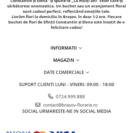
Constantin și Elena" și spune-le „La mulți ani” celor care-și
sărbătoresc onomastica. Un buchet sau un aranjament floral
sunt cadoul perfect, reflectând emoțiile tale.
Livrăm flori la domiciliu în Brașov, în doar 1-2 ore. Fiecare
buchet de flori de Sfinții Constantin și Elena este însoțit de o
felicitare cadou!
INFORMATII
MAGAZIN
DATE COMERCIALE
SUPORT CLIENTI
LUNI - VINERI: 09:00 - 18:00
0724.999.888
contact@brasov-florarie.ro
SOCIAL
URMARESTE-NE IN SOCIAL MEDIA