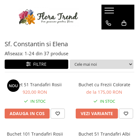
Sf. Constantin si Elena
Afiseaza:
1-
24
din
37
produse
FILTRE
Buchet 51 Trandafiri Rosii
Buchet cu Frezii Colorate
NOU
920,00 RON
de la 175,00 RON
IN STOC
IN STOC
ADAUGA IN COS
VEZI VARIANTE
Buchet 101 Trandafiri Rosii
Buchet 51 Trandafiri Albi