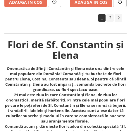
ADAUGA IN COS
ADAUGA IN COS
1
2
Flori de Sf. Constantin și
Elena
Onomastica de Sfinții Constantin și Elena este una dintre cele
mai populare din România! Comandă și tu buchete de flori
pentru Elena, Costina, Constanța sau Ileana. Și pentru că Sfinții
Coinstantin și Elena au fost împărați, comandă buchete de flori
grandioase, cu flori spectaculoase.
21 mai este ziua în care Constantin şi Elena, de ziua lor
onomastică, merită sărbătoriţi. Printre cele mai populare flori
pe care le poți oferi de Sf. Constantin și Elena se numără bujorii,
trandafirii, lalelele și hortensiile. Acestea sunt alese datorită
culorilor superbe și modului în care se completează în buchete
sau aranjamente florale.
Comandă acum și dăruiește flori cadou din colecția specială "Sf.