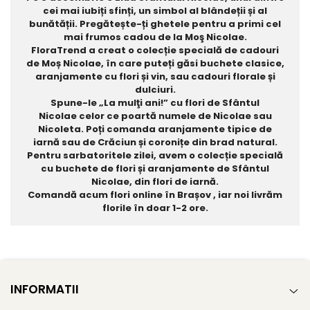
cei mai iubiți sfinți, un simbol al blândeții și al
bunătății. Pregătește-ți ghetele pentru a primi cel
mai frumos cadou de la Moş Nicolae.
FloraTrend a creat o colecție specială de cadouri
de Moș Nicolae, în care puteți găsi buchete clasice,
aranjamente cu flori și vin, sau cadouri florale și
dulciuri.
Spune-le „La mulţi ani!” cu flori de Sfântul
Nicolae celor ce poartă numele de Nicolae sau
Nicoleta. Poți comanda aranjamente tipice de
iarnă sau de Crăciun și coronițe din brad natural.
Pentru sarbatoritele zilei, avem o colecție specială
cu buchete de flori și aranjamente de Sfântul
Nicolae, din flori de iarnă.
Comandă acum flori online în Brașov , iar noi livrăm
florile în doar 1-2 ore.
INFORMATII