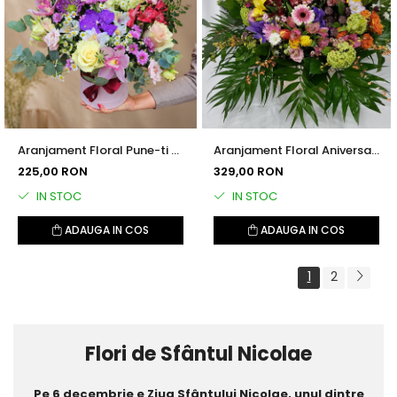
Aranjament Floral Pune-ti o
Aranjament Floral Aniversar
Dorinta
de La Multi Ani
225,00 RON
329,00 RON
IN STOC
IN STOC
ADAUGA IN COS
ADAUGA IN COS
1
2
Flori de Sfântul Nicolae
Pe 6 decembrie e Ziua Sfântului Nicolae, unul dintre