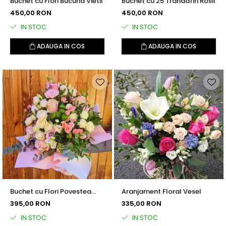
Buchet cu Flori Bucuria Vietii
Buchet cu 25 Trandafiri Rosii
450,00 RON
450,00 RON
IN STOC
IN STOC
ADAUGA IN COS
ADAUGA IN COS
Buchet cu Flori Povestea
Aranjament Floral Vesel
Noastra
395,00 RON
335,00 RON
IN STOC
IN STOC