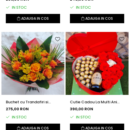
IN STOC
IN STOC
ADAUGA IN COS
ADAUGA IN COS
Buchet cu Trandafiri si
Cutie Cadou La Multi Ani
Alstroemeria
(mare)
275,00 RON
390,00 RON
IN STOC
IN STOC
ADAUGA IN COS
ADAUGA IN COS