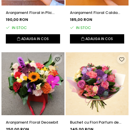
Aranjament Floral in Plic
Aranjament Floral Calda
Catifea Sarut Dulce
Imbratisare
190,00 RON
185,00 RON
IN STOC
IN STOC
ADAUGA IN COS
ADAUGA IN COS
Aranjament Floral Deosebit
Buchet cu Flori Parfum de
Fericire
250,00 RON
245,00 RON