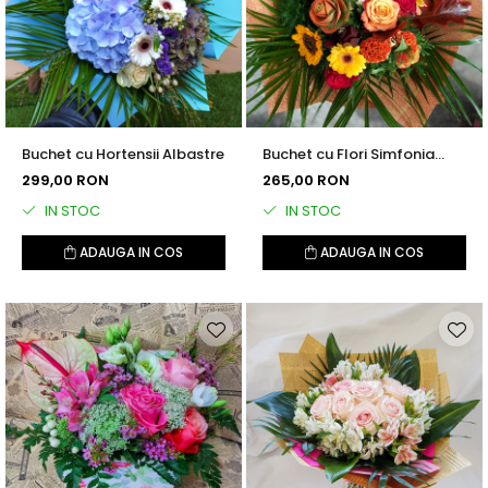
Buchet cu Hortensii Albastre
Buchet cu Flori Simfonia
Toamnei
299,00 RON
265,00 RON
IN STOC
IN STOC
ADAUGA IN COS
ADAUGA IN COS