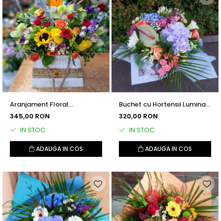
Aranjament Floral
Buchet cu Hortensii Lumina
Spectacol Magic
Lunii
345,00 RON
320,00 RON
IN STOC
IN STOC
ADAUGA IN COS
ADAUGA IN COS