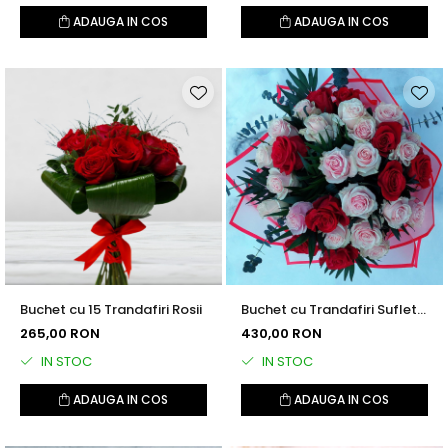
ADAUGA IN COS
ADAUGA IN COS
Buchet cu 15 Trandafiri Rosii
Buchet cu Trandafiri Suflet
Pereche
265,00 RON
430,00 RON
IN STOC
IN STOC
ADAUGA IN COS
ADAUGA IN COS