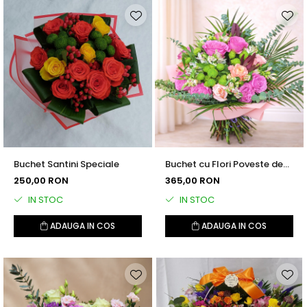
Buchet Santini Speciale
Buchet cu Flori Poveste de
Iarna
250,00 RON
365,00 RON
IN STOC
IN STOC
ADAUGA IN COS
ADAUGA IN COS