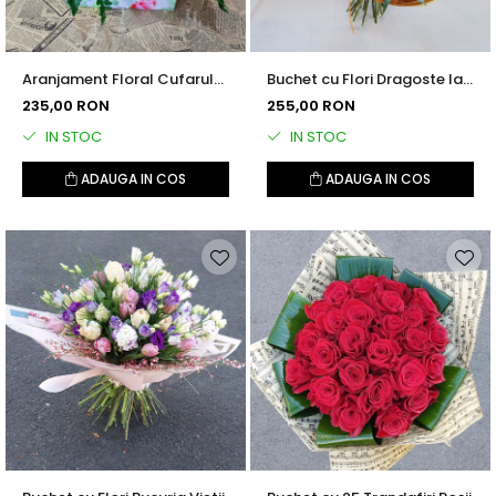
Aranjament Floral Cufarul
Buchet cu Flori Dragoste la
cu Emotii
Prima Vedere
235,00 RON
255,00 RON
IN STOC
IN STOC
ADAUGA IN COS
ADAUGA IN COS