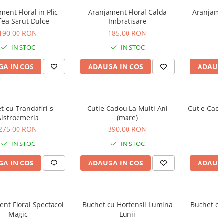
ment Floral in Plic
Aranjament Floral Calda
Aranjam
fea Sarut Dulce
Imbratisare
190,00 RON
185,00 RON
IN STOC
IN STOC
A IN COS
ADAUGA IN COS
ADAU
t cu Trandafiri si
Cutie Cadou La Multi Ani
Cutie Cad
Alstroemeria
(mare)
275,00 RON
390,00 RON
IN STOC
IN STOC
A IN COS
ADAUGA IN COS
ADAU
nt Floral Spectacol
Buchet cu Hortensii Lumina
Buchet c
Magic
Lunii