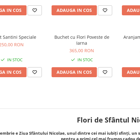
A IN COS
ADAUGA IN COS
ADAU
 Santini Speciale
Buchet cu Flori Poveste de
Aranjam
Iarna
250,00 RON
365,00 RON
IN STOC
IN STOC
A IN COS
ADAUGA IN COS
ADAU
Flori de Sfântul N
embrie e Ziua Sfântului Nicolae, unul dintre cei mai iubiți sfinți, un s
pentru a primi cel mai frumos cadou de