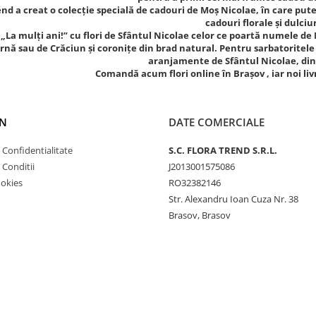
nd a creat o colecție specială de cadouri de Moș Nicolae, în care puteț
cadouri florale și dulciur
 „La mulţi ani!” cu flori de Sfântul Nicolae celor ce poartă numele d
arnă sau de Crăciun și coronițe din brad natural. Pentru sarbatoritele z
aranjamente de Sfântul Nicolae, din 
Comandă acum flori online în Brașov , iar noi livr
N
DATE COMERCIALE
e Confidentialitate
S.C. FLORA TREND S.R.L.
 Conditii
J2013001575086
ookies
RO32382146
Str. Alexandru Ioan Cuza Nr. 38
Brasov, Brasov