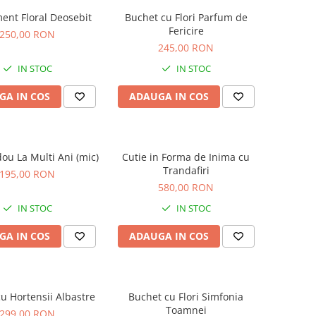
ent Floral Deosebit
Buchet cu Flori Parfum de
Fericire
250,00 RON
245,00 RON
IN STOC
IN STOC
GA IN COS
ADAUGA IN COS
ou La Multi Ani (mic)
Cutie in Forma de Inima cu
Trandafiri
195,00 RON
580,00 RON
IN STOC
IN STOC
GA IN COS
ADAUGA IN COS
u Hortensii Albastre
Buchet cu Flori Simfonia
Toamnei
299,00 RON