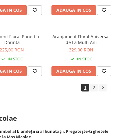
GA IN COS
ADAUGA IN COS
ent Floral Pune-ti o
Aranjament Floral Aniversar
Dorinta
de La Multi Ani
225,00 RON
329,00 RON
IN STOC
IN STOC
GA IN COS
ADAUGA IN COS
1
2
icolae
imbol al blândeții și al bunătății. Pregătește-ți ghetele
 la Moş Nicolae.