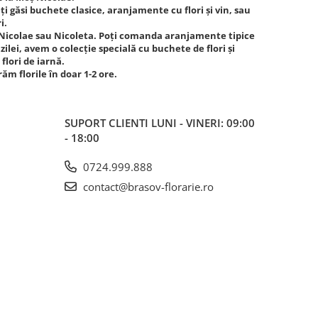
i găsi buchete clasice, aranjamente cu flori și vin, sau
i.
e Nicolae sau Nicoleta. Poți comanda aranjamente tipice
ilei, avem o colecție specială cu buchete de flori și
flori de iarnă.
ăm florile în doar 1-2 ore.
SUPORT CLIENTI
LUNI - VINERI: 09:00
- 18:00
0724.999.888
contact@brasov-florarie.ro