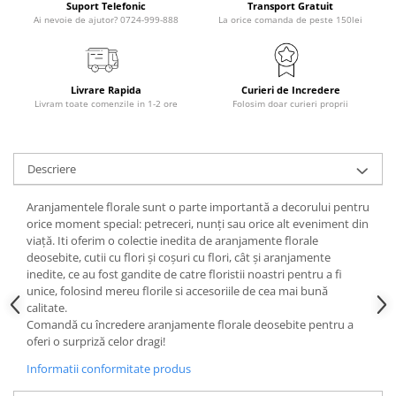
Suport Telefonic
Transport Gratuit
Ai nevoie de ajutor? 0724-999-888
La orice comanda de peste 150lei
Livrare Rapida
Curieri de Incredere
Livram toate comenzile in 1-2 ore
Folosim doar curieri proprii
Descriere
Aranjamentele florale sunt o parte importantă a decorului pentru
orice moment special: petreceri, nunți sau orice alt eveniment din
viață. Iti oferim o colectie inedita de aranjamente florale
deosebite, cutii cu flori și coșuri cu flori, cât și aranjamente
inedite, ce au fost gandite de catre floristii noastri pentru a fi
unice, folosind mereu florile si accesoriile de cea mai bună
calitate.
Comandă cu încredere aranjamente florale deosebite pentru a
oferi o surpriză celor dragi!
Informatii conformitate produs