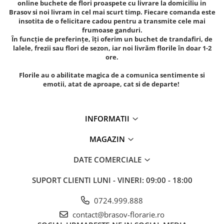
online buchete de flori proaspete cu livrare la domiciliu
in
Brasov si noi livram in cel mai scurt timp. Fiecare comanda este
insotita de o felicitare cadou pentru a transmite cele mai
frumoase ganduri.
În funcție de preferințe, îți oferim un buchet de trandafiri, de
lalele, frezii sau flori de sezon, iar noi livrăm florile în doar 1-2
ore.
Florile au o abilitate magica de a comunica sentimente si
emotii, atat de aproape, cat si de departe!
INFORMATII
MAGAZIN
DATE COMERCIALE
SUPORT CLIENTI
LUNI - VINERI: 09:00 - 18:00
0724.999.888
contact@brasov-florarie.ro