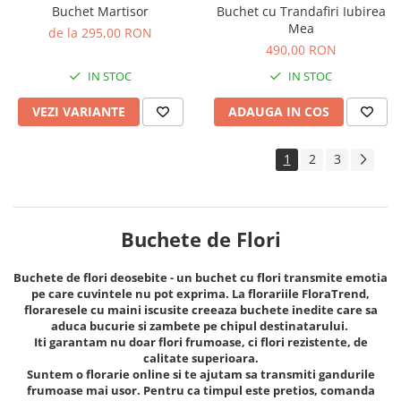
Buchet Martisor
Buchet cu Trandafiri Iubirea
Mea
de la 295,00 RON
490,00 RON
IN STOC
IN STOC
VEZI VARIANTE
ADAUGA IN COS
1
2
3
Buchete de Flori
Buchete de flori deosebite - un buchet cu flori transmite emotia
pe care cuvintele nu pot exprima. La florariile FloraTrend,
floraresele cu maini iscusite creeaza buchete inedite care sa
aduca bucurie si zambete pe chipul destinatarului.
Iti garantam nu doar flori frumoase, ci flori rezistente, de
calitate superioara.
Suntem o florarie online si te ajutam sa transmiti gandurile
frumoase mai usor. Pentru ca timpul este pretios, comanda