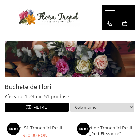
Buchete de Flori
Afiseaza:
1-
24
din
51
produse
FILTRE
Buchet 51 Trandafiri Rosii
Buchet de Trandafiri Rosii
NOU
NOU
„Red Elegance”
920,00 RON