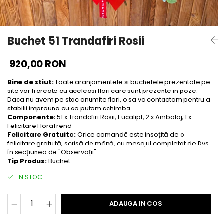
Buchet 51 Trandafiri Rosii
920,00 RON
Bine de stiut:
Toate aranjamentele si buchetele prezentate pe
site vor fi create cu aceleasi flori care sunt prezente in poze.
Daca nu avem pe stoc anumite flori, o sa va contactam pentru a
stabilii impreuna cu ce putem schimba.
Componente:
51 x Trandafiri Rosii, Eucalipt, 2 x Ambalaj, 1 x
Felicitare FloraTrend
Felicitare Gratuita:
Orice comandă este insoțită de o
felicitare gratuită, scrisă de mână, cu mesajul completat de Dvs.
în secțiunea de "Observații".
Tip Produs:
Buchet
IN STOC
ADAUGA IN COS