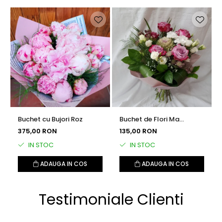
Buchet cu Bujori Roz
Buchet de Flori Ma
Gandesc la Tine
375,00 RON
135,00 RON
IN STOC
IN STOC
ADAUGA IN COS
ADAUGA IN COS
Testimoniale Clienti