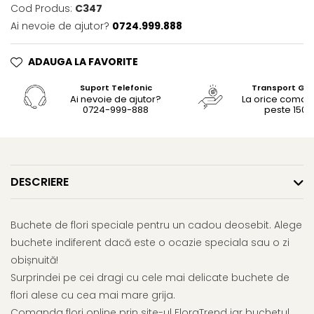
Cod Produs:
C347
Ai nevoie de ajutor?
0724.999.888
ADAUGA LA FAVORITE
Suport Telefonic
Transport Gra
Ai nevoie de ajutor?
La orice coma
0724-999-888
peste 150le
DESCRIERE
Buchete de flori speciale pentru un cadou deosebit. Alege
buchete indiferent dacă este o ocazie speciala sau o zi
obișnuită!
Surprindei pe cei dragi cu cele mai delicate buchete de
flori alese cu cea mai mare grija.
Comanda flori online prin site-ul FloraTrend iar buchetul