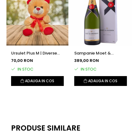
Ursulet Plus M | Diverse
Sampanie Moet &
Culori
Chandon Brut Imperial,
70,00 RON
389,00 RON
0.75l
IN STOC
IN STOC
ADAUGA IN COS
ADAUGA IN COS
PRODUSE SIMILARE