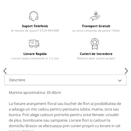
Suport Telefonic
Transport Gratuit
Ai nevoie de ajutor? 0724-999-888
La orice comanda de peste 150lei
Livrare Rapida
Curieri de Incredere
Livram toate comenzile in 1-2 ore
Folosim doar curieri proprii
Descriere
Marime apoximativa: 35-40cm
La fiecare aranjament floral sau buchet de flori ai posibilitatea de
a adauga un mic cadou pentru persoana iubita, mama, sora sau
bunica. Poti alege cadouri potrivite pentru orice femeie: ursuleti
de plus, bomboane sau sampanie. Livrare flori si cadouri la
domiciliu Brasov se efectueaza prin curieri proprii cu livrare in cel