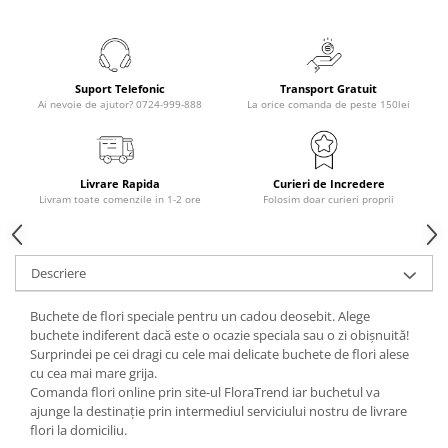
Suport Telefonic
Transport Gratuit
Ai nevoie de ajutor? 0724-999-888
La orice comanda de peste 150lei
Livrare Rapida
Curieri de Incredere
Livram toate comenzile in 1-2 ore
Folosim doar curieri proprii
Descriere
Buchete de flori speciale pentru un cadou deosebit. Alege
buchete indiferent dacă este o ocazie speciala sau o zi obișnuită!
Surprindei pe cei dragi cu cele mai delicate buchete de flori alese
cu cea mai mare grija.
Comanda flori online prin site-ul FloraTrend iar buchetul va
ajunge la destinație prin intermediul serviciului nostru de livrare
flori la domiciliu.