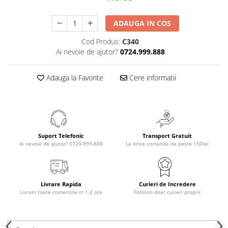
ADAUGA IN COS
Cod Produs:
C340
Ai nevoie de ajutor?
0724.999.888
Adauga la Favorite
Cere informatii
Suport Telefonic
Transport Gratuit
Ai nevoie de ajutor? 0724-999-888
La orice comanda de peste 150lei
Livrare Rapida
Curieri de Incredere
Livram toate comenzile in 1-2 ore
Folosim doar curieri proprii