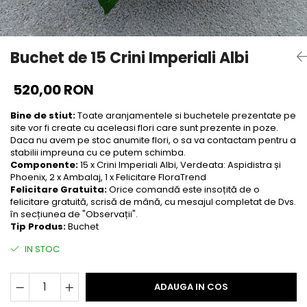
Buchet de 15 Crini Imperiali Albi
520,00 RON
Bine de stiut:
Toate aranjamentele si buchetele prezentate pe
site vor fi create cu aceleasi flori care sunt prezente in poze.
Daca nu avem pe stoc anumite flori, o sa va contactam pentru a
stabilii impreuna cu ce putem schimba.
Componente:
15 x Crini Imperiali Albi, Verdeata: Aspidistra și
Phoenix, 2 x Ambalaj, 1 x Felicitare FloraTrend
Felicitare Gratuita:
Orice comandă este insoțită de o
felicitare gratuită, scrisă de mână, cu mesajul completat de Dvs.
în secțiunea de "Observații".
Tip Produs:
Buchet
IN STOC
ADAUGA IN COS