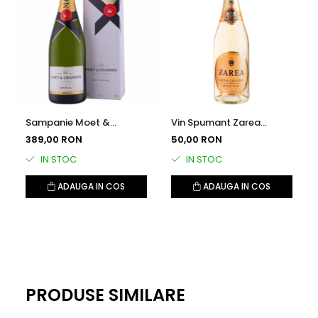
Sampanie Moet &
Vin Spumant Zarea
Chandon Brut Imperial,
Crystal Collection, Alb
389,00 RON
50,00 RON
0.75l
Dulce, 0.75l
IN STOC
IN STOC
ADAUGA IN COS
ADAUGA IN COS
PRODUSE SIMILARE