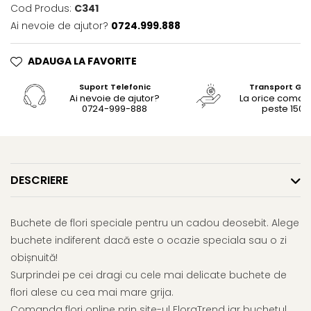
Cod Produs:
C341
Ai nevoie de ajutor?
0724.999.888
ADAUGA LA FAVORITE
Suport Telefonic
Transport Gra
Ai nevoie de ajutor?
La orice coma
0724-999-888
peste 150le
DESCRIERE
Buchete de flori speciale pentru un cadou deosebit. Alege
buchete indiferent dacă este o ocazie speciala sau o zi
obișnuită!
Surprindei pe cei dragi cu cele mai delicate buchete de
flori alese cu cea mai mare grija.
Comanda flori online prin site-ul FloraTrend iar buchetul