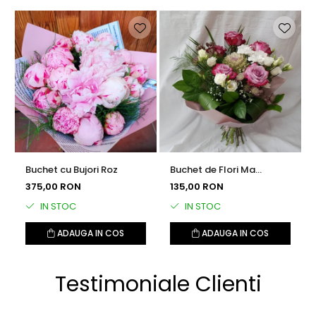
Buchet cu Bujori Roz
Buchet de Flori Ma
Gandesc la Tine
375,00 RON
135,00 RON
IN STOC
IN STOC
ADAUGA IN COS
ADAUGA IN COS
Testimoniale Clienti