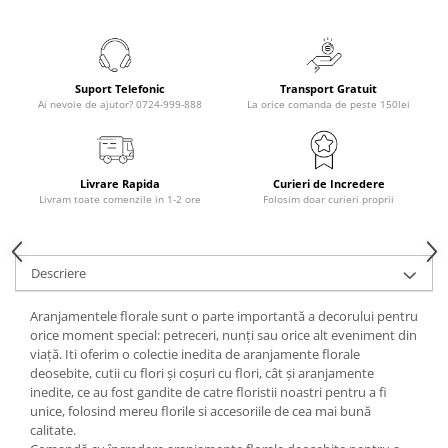
Suport Telefonic
Transport Gratuit
Ai nevoie de ajutor? 0724-999-888
La orice comanda de peste 150lei
Livrare Rapida
Curieri de Incredere
Livram toate comenzile in 1-2 ore
Folosim doar curieri proprii
Descriere
Aranjamentele florale sunt o parte importantă a decorului pentru
orice moment special: petreceri, nunți sau orice alt eveniment din
viață. Iti oferim o colectie inedita de aranjamente florale
deosebite, cutii cu flori și coșuri cu flori, cât și aranjamente
inedite, ce au fost gandite de catre floristii noastri pentru a fi
unice, folosind mereu florile si accesoriile de cea mai bună
calitate.