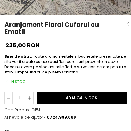
Aranjament Floral Cufarul cu
Emotii
235,00 RON
Bine de stiut:
Toate aranjamentele si buchetele prezentate pe
site vor fi create cu aceleasi flori care sunt prezente in poze.
Daca nu avem pe stoc anumite flori, o sa va contactam pentru a
stabilii impreuna cu ce putem schimba.
IN STOC
ADAUGA IN COS
Cod Produs:
C151
Ai nevoie de ajutor?
0724.999.888