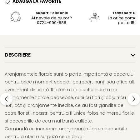
ADAUGA LA FAVORITE
Suport Telefonic
Transport Gra
Ai nevoie de ajutor?
La orice coma
0724-999-888
peste 150le
DESCRIERE
Aranjamentele florale sunt o parte importantă a decorului
pentru orice moment special: petreceri, nunți sau orice alt
eveniment din viață. Iti oferim o colectie inedita de
aranjamente florale deosebite, cutii cu flori și coșuri cu
flori, cât și aranjamente inedite, ce au fost gandite de
catre floristii noastri pentru a fi unice, folosind mereu florile
si accesoriile de cea mai bună calitate.
Comandă cu încredere aranjamente florale deosebite
pentru a oferi o surpriză celor dragi!