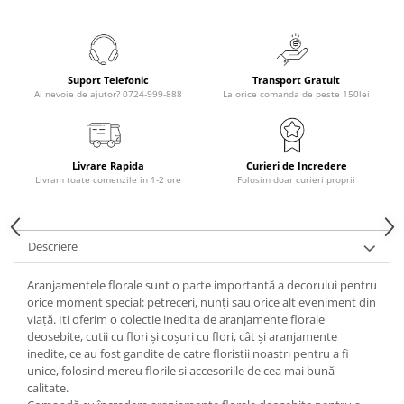
Suport Telefonic
Transport Gratuit
Ai nevoie de ajutor? 0724-999-888
La orice comanda de peste 150lei
Livrare Rapida
Curieri de Incredere
Livram toate comenzile in 1-2 ore
Folosim doar curieri proprii
Descriere
Aranjamentele florale sunt o parte importantă a decorului pentru
orice moment special: petreceri, nunți sau orice alt eveniment din
viață. Iti oferim o colectie inedita de aranjamente florale
deosebite, cutii cu flori și coșuri cu flori, cât și aranjamente
inedite, ce au fost gandite de catre floristii noastri pentru a fi
unice, folosind mereu florile si accesoriile de cea mai bună
calitate.