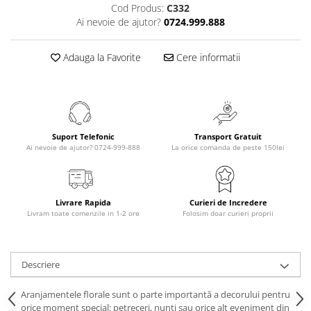
Cod Produs:
C332
Ai nevoie de ajutor?
0724.999.888
Adauga la Favorite
Cere informatii
Suport Telefonic
Transport Gratuit
Ai nevoie de ajutor? 0724-999-888
La orice comanda de peste 150lei
Livrare Rapida
Curieri de Incredere
Livram toate comenzile in 1-2 ore
Folosim doar curieri proprii
Descriere
Aranjamentele florale sunt o parte importantă a decorului pentru
orice moment special: petreceri, nunți sau orice alt eveniment din