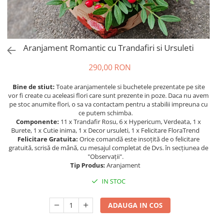
Aranjament Romantic cu Trandafiri si Ursuleti
290,00 RON
Bine de stiut:
Toate aranjamentele si buchetele prezentate pe site
vor fi create cu aceleasi flori care sunt prezente in poze. Daca nu avem
pe stoc anumite flori, o sa va contactam pentru a stabilii impreuna cu
ce putem schimba.
Componente:
11 x Trandafir Rosu, 6 x Hypericum, Verdeata, 1 x
Burete, 1 x Cutie inima, 1 x Decor ursuleti, 1 x Felicitare FloraTrend
Felicitare Gratuita:
Orice comandă este insoțită de o felicitare
gratuită, scrisă de mână, cu mesajul completat de Dvs. în secțiunea de
"Observații".
Tip Produs:
Aranjament
IN STOC
ADAUGA IN COS