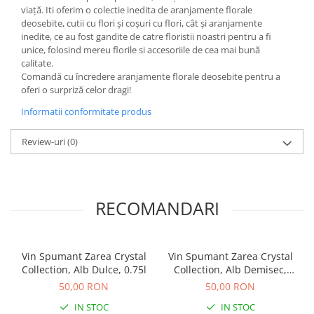
viață. Iti oferim o colectie inedita de aranjamente florale
deosebite, cutii cu flori și coșuri cu flori, cât și aranjamente
inedite, ce au fost gandite de catre floristii noastri pentru a fi
unice, folosind mereu florile si accesoriile de cea mai bună
calitate.
Comandă cu încredere aranjamente florale deosebite pentru a
oferi o surpriză celor dragi!
Informatii conformitate produs
Review-uri
(0)
RECOMANDARI
Vin Spumant Zarea Crystal
Vin Spumant Zarea Crystal
Collection, Alb Dulce, 0.75l
Collection, Alb Demisec,
0.75l
50,00 RON
50,00 RON
IN STOC
IN STOC