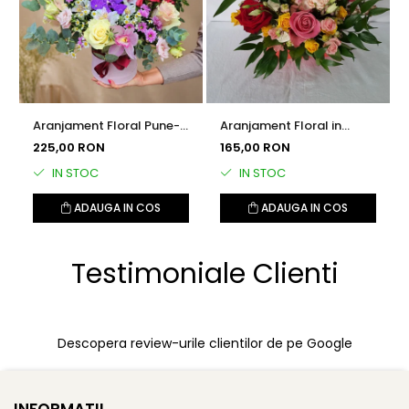
Aranjament Floral Pune-ti
Aranjament Floral in
o Dorinta
Cutie Plic Iubire de Vara
225,00 RON
165,00 RON
IN STOC
IN STOC
ADAUGA IN COS
ADAUGA IN COS
Testimoniale Clienti
Descopera review-urile clientilor de pe Google