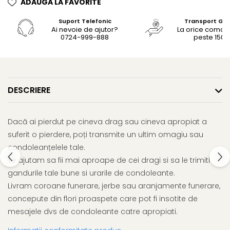
ADAUGA LA FAVORITE
Suport Telefonic
Transport Gra
Ai nevoie de ajutor?
La orice coma
0724-999-888
peste 150le
DESCRIERE
Dacă ai pierdut pe cineva drag sau cineva apropiat a
suferit o pierdere, poți transmite un ultim omagiu sau
condoleanțelele tale.
Te ajutam sa fii mai aproape de cei dragi si sa le trimiti
gandurile tale bune si urarile de condoleante.
Livram coroane funerare, jerbe sau aranjamente funerare,
concepute din flori proaspete care pot fi insotite de
mesajele dvs de condoleante catre apropiati.