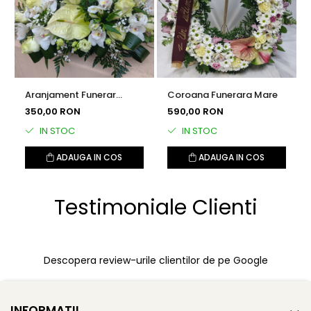
Aranjament Funerar
Coroana Funerara Mare
Grandios
350,00 RON
590,00 RON
IN STOC
IN STOC
ADAUGA IN COS
ADAUGA IN COS
Testimoniale Clienti
Descopera review-urile clientilor de pe Google
INFORMATII