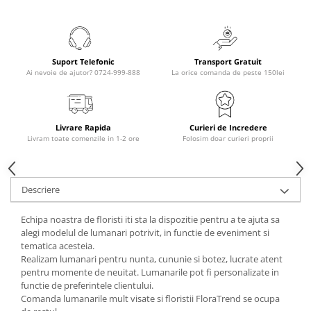
Suport Telefonic
Transport Gratuit
Ai nevoie de ajutor? 0724-999-888
La orice comanda de peste 150lei
Livrare Rapida
Curieri de Incredere
Livram toate comenzile in 1-2 ore
Folosim doar curieri proprii
Descriere
Echipa noastra de floristi iti sta la dispozitie pentru a te ajuta sa
alegi modelul de lumanari potrivit, in functie de eveniment si
tematica acesteia.
Realizam lumanari pentru nunta, cununie si botez, lucrate atent
pentru momente de neuitat. Lumanarile pot fi personalizate in
functie de preferintele clientului.
Comanda lumanarile mult visate si floristii FloraTrend se ocupa