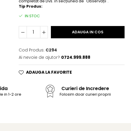
completat de Dvs. în secțiunea de "Observații".
Tip Produs:
IN STOC
ADAUGA IN COS
Cod Produs:
C294
Ai nevoie de ajutor?
0724.999.888
ADAUGA LA FAVORITE
ida
Curieri de Incredere
e in 1-2 ore
Folosim doar curieri proprii