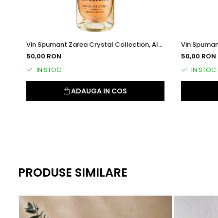
Vin Spumant Zarea Crystal Collection, Alb
Vin Spumant
Dulce, 0.75l
Demisec, 0.
50,00 RON
50,00 RON
IN STOC
IN STOC
ADAUGA IN COS
PRODUSE SIMILARE