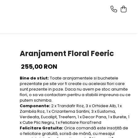
Aranjament Floral Feeric
255,00 RON
Bine de stiut:
Toate aranjamentele si buchetele
prezentate pe site vor fi create cu aceleasi flori care
sunt prezente in poze. Daca nu avem pe stoc anumite
flori, o sa va contactam pentru a stabilii impreuna cu ce
putem schimba.
Componente:
2 x Trandafir Roz, 3 x Orhidee Alb, 1 x
Zambila Roz, 1 x Crizantema Santini, 3 x Eustoma,
Verdeata, Eucalipt, Treefern, 1 x Decor Pana, 1 x Burete, 1
x Cutie Plic Negru, 1 x Felicitare FloraTrend
Felicitare Gratuita:
Orice comandă este insoțită de
o felicitare gratuită, scrisă de mână, cu mesajul