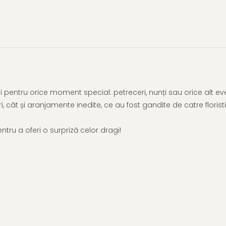
pentru orice moment special: petreceri, nunți sau orice alt even
ri, cât și aranjamente inedite, ce au fost gandite de catre floristii
ru a oferi o surpriză celor dragi!