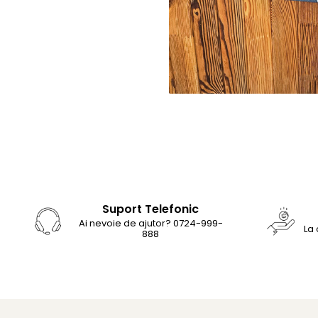
Suport Telefonic
Ai nevoie de ajutor? 0724-999-
La
888