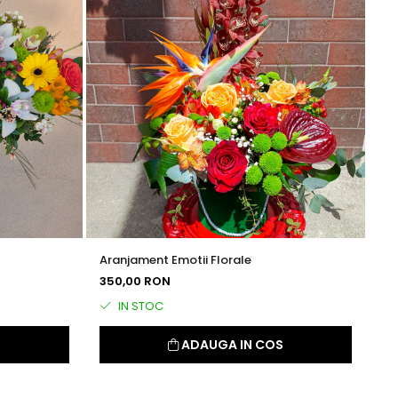
Aranjament Emotii Florale
Ar
350,00 RON
14
IN STOC
S
ADAUGA IN COS