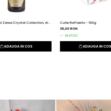
 Zarea Crystal Collection, Alb
Cutie Raffaello - 150g
75l
35,00 RON
IN STOC
ADAUGA IN COS
ADAUGA IN CO