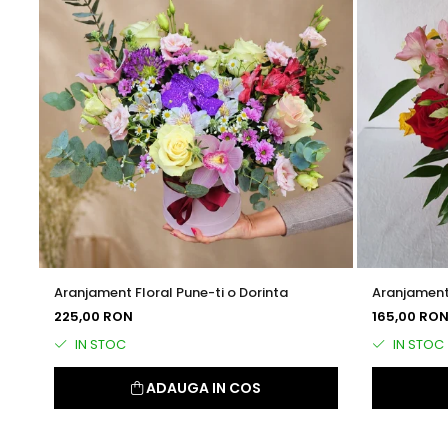
Aranjament Floral Pune-ti o Dorinta
Aranjament F
Vara
225,00 RON
165,00 RO
IN STOC
IN STOC
ADAUGA IN COS