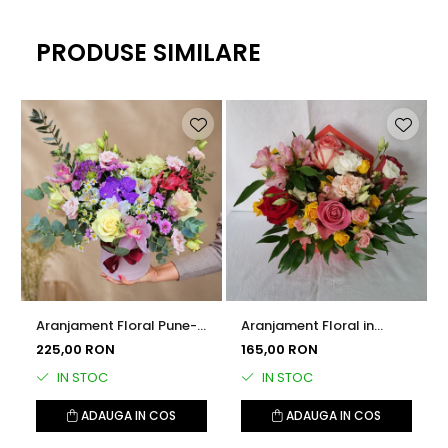
PRODUSE SIMILARE
Aranjament Floral Pune-ti
Aranjament Floral in
o Dorinta
Cutie Plic Iubire de Vara
225,00 RON
165,00 RON
IN STOC
IN STOC
ADAUGA IN COS
ADAUGA IN COS