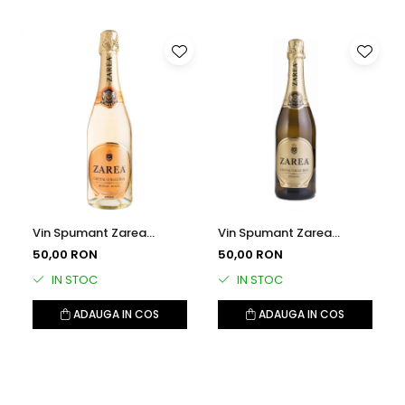
Vin Spumant Zarea
Vin Spumant Zarea
Crystal Collection, Alb
Crystal Collection, Alb
50,00 RON
50,00 RON
Dulce, 0.75l
Demisec, 0.75l
IN STOC
IN STOC
ADAUGA IN COS
ADAUGA IN COS