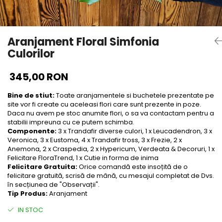
Aranjament Floral Simfonia
Culorilor
345,00 RON
Bine de stiut:
Toate aranjamentele si buchetele prezentate pe
site vor fi create cu aceleasi flori care sunt prezente in poze.
Daca nu avem pe stoc anumite flori, o sa va contactam pentru a
stabilii impreuna cu ce putem schimba.
Componente:
3 x Trandafir diverse culori, 1 x Leucadendron, 3 x
Veronica, 3 x Eustoma, 4 x Trandafir tross, 3 x Frezie, 2 x
Anemona, 2 x Craspedia, 2 x Hypericum, Verdeata & Decoruri, 1 x
Felicitare FloraTrend, 1 x Cutie in forma de inima
Felicitare Gratuita:
Orice comandă este insoțită de o
felicitare gratuită, scrisă de mână, cu mesajul completat de Dvs.
în secțiunea de "Observații".
Tip Produs:
Aranjament
IN STOC