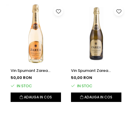
Vin Spumant Zarea
Vin Spumant Zarea
Crystal Collection, Alb
Crystal Collection, Alb
50,00 RON
50,00 RON
Dulce, 0.75l
Demisec, 0.75l
IN STOC
IN STOC
ADAUGA IN COS
ADAUGA IN COS