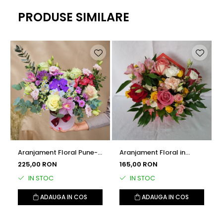
PRODUSE SIMILARE
Aranjament Floral Pune-ti
Aranjament Floral in
o Dorinta
Cutie Plic Iubire de Vara
225,00 RON
165,00 RON
IN STOC
IN STOC
ADAUGA IN COS
ADAUGA IN COS