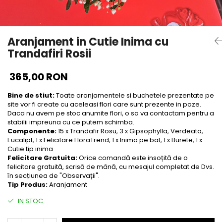
Aranjament in Cutie Inima cu
Trandafiri Rosii
365,00 RON
Bine de stiut:
Toate aranjamentele si buchetele prezentate pe
site vor fi create cu aceleasi flori care sunt prezente in poze.
Daca nu avem pe stoc anumite flori, o sa va contactam pentru a
stabilii impreuna cu ce putem schimba.
Componente:
15 x Trandafir Rosu, 3 x Gipsophylla, Verdeata,
Eucalipt, 1 x Felicitare FloraTrend, 1 x Inima pe bat, 1 x Burete, 1 x
Cutie tip inima
Felicitare Gratuita:
Orice comandă este insoțită de o
felicitare gratuită, scrisă de mână, cu mesajul completat de Dvs.
în secțiunea de "Observații".
Tip Produs:
Aranjament
IN STOC