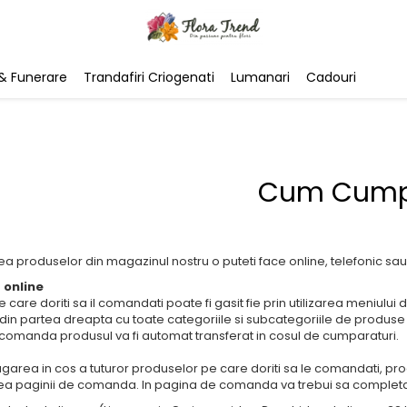
& Funerare
Trandafiri Criogenati
Lumanari
Cadouri
Cum Cump
 produselor din magazinul nostru o puteti face online, telefonic sau 
online
 care doriti sa il comandati poate fi gasit fie prin utilizarea meniului
 din partea dreapta cu toate categoriile si subcategoriile de produse
 comanda produsul va fi automat transferat in cosul de cumparaturi.
area in cos a tuturor produselor pe care doriti sa le comandati, pr
a paginii de comanda. In pagina de comanda va trebui sa completa