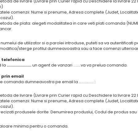
etoda de livrare (Livrare prin Curier rapid cu Deschidere la livrare 22 lei 
i)
atele comenzii: Nume si prenume, Adresa complete (Judet, Localitate,
 cazul).
etoda de plata: alegeti modalitatea in care veti plati comanda (NUMER
ancar.
 numelui de utilizator si a parolei introduse, puteti sa va autentificat
 modifica/sterge profilul dumneavoastra sau a face comenzi ulterioar
telefonica
d la
....................
un agent de vanzari ........va va prelua comanda.
prin email
te comanda dumneavostra pe email la ................ :
etoda de livrare (Livrare prin Curier rapid cu Deschidere la livrare 22 lei 
atele comenzii: Nume si prenume, Adresa complete (Judet, Localitate,
 cazul).
recizati produsele dorite: Denumirea produslui, Codul de produs sau l
valoare minima pentru o comanda.