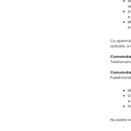
M
le
D
e
M
b
Cu ajutorul
actuale, a
Comanda 
Telefonan
Comanda 
Puteti trimi
M
D
e
P
Nu exista 