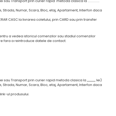
sau Transport prin curier rapid metoda clasica la ...............
 Strada, Numar, Scara, Bloc, etaj, Apartament, Interfon daca
AR CASC la livrarea coletului, prin CARD sau prin transfer
i pentru a vedea istoricul comenzilor sau stadiul comenzilor
e fara a reintroduce datele de contact.
sau Transport prin curier rapid metoda clasica la ,,,,,,,,,,, lei)
 Strada, Numar, Scara, Bloc, etaj, Apartament, Interfon daca
ink-ul produsului.