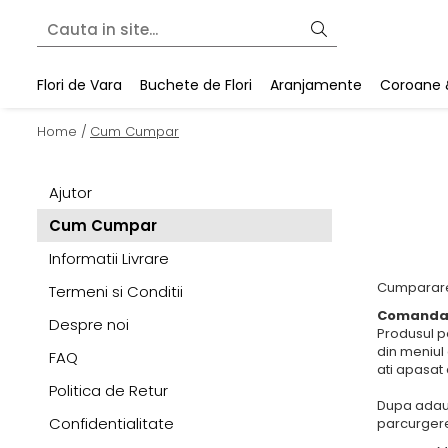
Flori de Vara
Buchete de Flori
Aranjamente
Coroane 
Home /
Cum Cumpar
Ajutor
Cum Cumpar
Informatii Livrare
Cumpararea
Termeni si Conditii
Comanda 
Despre noi
Produsul pe
din meniul
FAQ
ati apasat
Politica de Retur
Dupa adaug
Confidentialitate
parcurgere