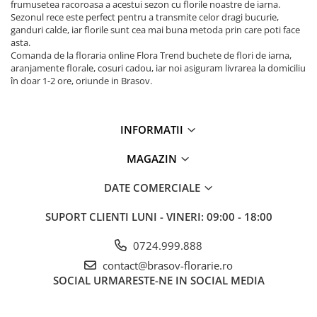
frumusetea racoroasa a acestui sezon cu florile noastre de iarna.
Sezonul rece este perfect pentru a transmite celor dragi bucurie,
ganduri calde, iar florile sunt cea mai buna metoda prin care poti face
asta.
Comanda de la floraria online Flora Trend buchete de flori de iarna,
aranjamente florale, cosuri cadou, iar noi asiguram livrarea la domiciliu
în doar 1-2 ore, oriunde in Brasov.
INFORMATII
MAGAZIN
DATE COMERCIALE
SUPORT CLIENTI
LUNI - VINERI: 09:00 - 18:00
0724.999.888
contact@brasov-florarie.ro
SOCIAL
URMARESTE-NE IN SOCIAL MEDIA