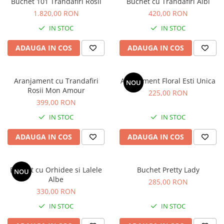
Buchet 101 Trandafiri Rosii
Buchet cu Trandafiri Albi
1.820,00 RON
420,00 RON
IN STOC
IN STOC
ADAUGA IN COS
ADAUGA IN COS
Aranjament cu Trandafiri
Aranjament Floral Esti Unica
NOU
Rosii Mon Amour
225,00 RON
399,00 RON
IN STOC
IN STOC
ADAUGA IN COS
ADAUGA IN COS
Buchet cu Orhidee si Lalele
Buchet Pretty Lady
NOU
Albe
285,00 RON
330,00 RON
IN STOC
IN STOC