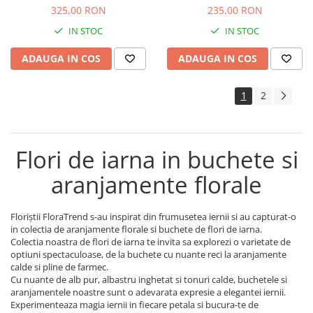
325,00 RON
235,00 RON
IN STOC
IN STOC
ADAUGA IN COS
ADAUGA IN COS
1
2
Flori de iarna in buchete si
aranjamente florale
Floriştii FloraTrend s-au inspirat din frumusetea iernii si au capturat-o
in colectia de aranjamente florale si buchete de flori de iarna.
Colectia noastra de flori de iarna te invita sa explorezi o varietate de
optiuni spectaculoase, de la buchete cu nuante reci la aranjamente
calde si pline de farmec.
Cu nuante de alb pur, albastru inghetat si tonuri calde, buchetele si
aranjamentele noastre sunt o adevarata expresie a elegantei iernii.
Experimenteaza magia iernii in fiecare petala si bucura-te de