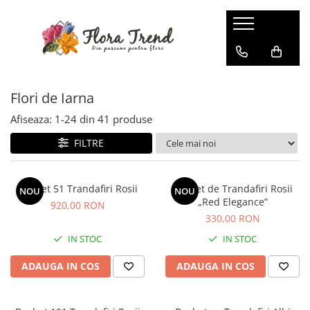
Flori de Iarna
Afiseaza:
1-
24
din
41
produse
FILTRE
Buchet 51 Trandafiri Rosii
Buchet de Trandafiri Rosii
NOU
NOU
„Red Elegance”
920,00 RON
330,00 RON
IN STOC
IN STOC
ADAUGA IN COS
ADAUGA IN COS