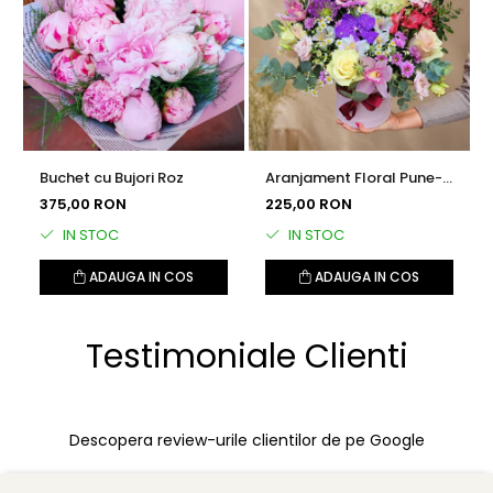
Buchet cu Bujori Roz
Aranjament Floral Pune-ti
o Dorinta
375,00 RON
225,00 RON
IN STOC
IN STOC
ADAUGA IN COS
ADAUGA IN COS
Testimoniale Clienti
Descopera review-urile clientilor de pe Google