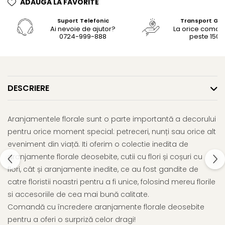
ADAUGA LA FAVORITE
Suport Telefonic
Transport Gra
Ai nevoie de ajutor?
La orice coma
0724-999-888
peste 150le
DESCRIERE
Aranjamentele florale sunt o parte importantă a decorului
pentru orice moment special: petreceri, nunți sau orice alt
eveniment din viață. Iti oferim o colectie inedita de
aranjamente florale deosebite, cutii cu flori și coșuri cu
flori, cât și aranjamente inedite, ce au fost gandite de
catre floristii noastri pentru a fi unice, folosind mereu florile
si accesoriile de cea mai bună calitate.
Comandă cu încredere aranjamente florale deosebite
pentru a oferi o surpriză celor dragi!