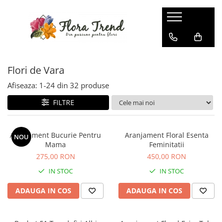
Flori de Vara
Afiseaza:
1-
24
din
32
produse
FILTRE
Aranjament Bucurie Pentru
Aranjament Floral Esenta
NOU
Mama
Feminitatii
275,00 RON
450,00 RON
IN STOC
IN STOC
ADAUGA IN COS
ADAUGA IN COS