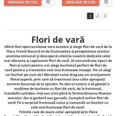
ADAUGA IN COS
ADAUGA IN COS
1
2
Flori de vară
Oferă flori spectaculoase vara aceasta și alege flori de vară de la
Flora Trend! Bucură-te de frumusețea și prospețimea acestui
anotimp minunat și descoperă colecția noastră dedicată celor
mai vibrante și captivante flori de vară. Ai nenumărate tipuri de
flori și culori pentru a-ți alege buchetul perfect de flori de
vară pentru a transmite cele mai frumoase mesaje. Fie că alegi
un buchet pe care să-l dăruiești cuiva drag sau un aranjament
floral superb, prin care să înseninezi ziua celor apropiați,
suntem bucuroși să te ajutăm. Pe site-ul nostru o să găsești o
mulțime de buchete cu flori de vară, de la hortensii,
trandafiri,orhidee, iriși sau crini până la fermecătoarea floarea-
soarelui, dar și gerberă sau garoafe. Cumpără online flori de
vară! Fă o surpriză frumoasă cuiva și comandă un buchet cu
cele mai frumoase flori de vară!
Trimite raze de soare celor apropiați prin Flora