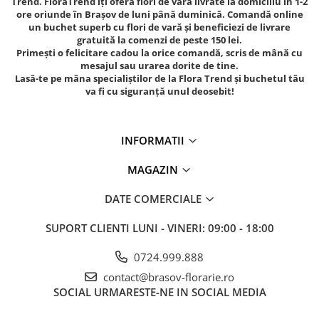
Trend. FloraTrend îți oferă flori de vară livrate la domiciliu în 1-2
ore oriunde în Brașov de luni până duminică. Comandă online
un buchet superb cu flori de vară și beneficiezi de livrare
gratuită la comenzi de peste 150 lei.
Primești o felicitare cadou la orice comandă, scris de mână cu
mesajul sau urarea dorite de tine.
Lasă-te pe mâna specialiștilor de la Flora Trend și buchetul tău
va fi cu siguranță unul deosebit!
INFORMATII
MAGAZIN
DATE COMERCIALE
SUPORT CLIENTI
LUNI - VINERI: 09:00 - 18:00
0724.999.888
contact@brasov-florarie.ro
SOCIAL
URMARESTE-NE IN SOCIAL MEDIA