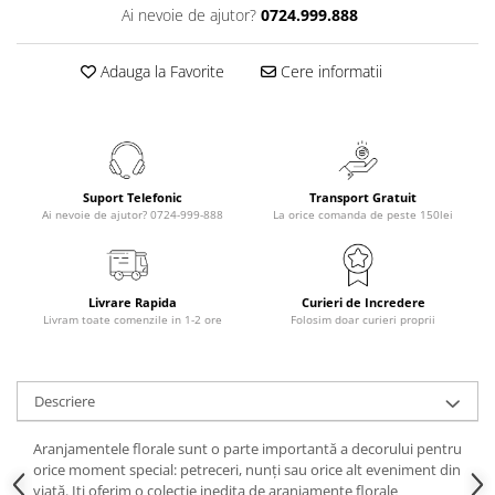
Ai nevoie de ajutor?
0724.999.888
Adauga la Favorite
Cere informatii
Suport Telefonic
Transport Gratuit
Ai nevoie de ajutor? 0724-999-888
La orice comanda de peste 150lei
Livrare Rapida
Curieri de Incredere
Livram toate comenzile in 1-2 ore
Folosim doar curieri proprii
Descriere
Aranjamentele florale sunt o parte importantă a decorului pentru
orice moment special: petreceri, nunți sau orice alt eveniment din
viață. Iti oferim o colectie inedita de aranjamente florale