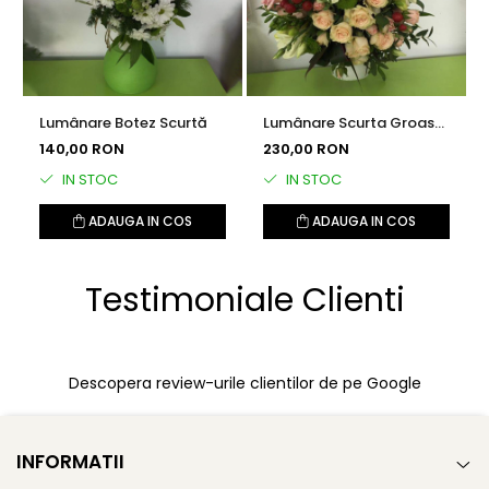
Lumânare Botez Scurtă
Lumânare Scurta Groasă
Botez
140,00 RON
230,00 RON
IN STOC
IN STOC
ADAUGA IN COS
ADAUGA IN COS
Testimoniale Clienti
Descopera review-urile clientilor de pe Google
INFORMATII