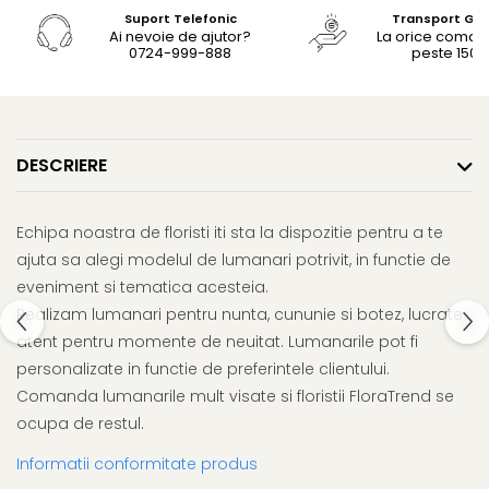
Suport Telefonic
Transport Gra
Ai nevoie de ajutor?
La orice coma
0724-999-888
peste 150le
DESCRIERE
Echipa noastra de floristi iti sta la dispozitie pentru a te
ajuta sa alegi modelul de lumanari potrivit, in functie de
eveniment si tematica acesteia.
Realizam lumanari pentru nunta, cununie si botez, lucrate
atent pentru momente de neuitat. Lumanarile pot fi
personalizate in functie de preferintele clientului.
Comanda lumanarile mult visate si floristii FloraTrend se
ocupa de restul.
Informatii conformitate produs