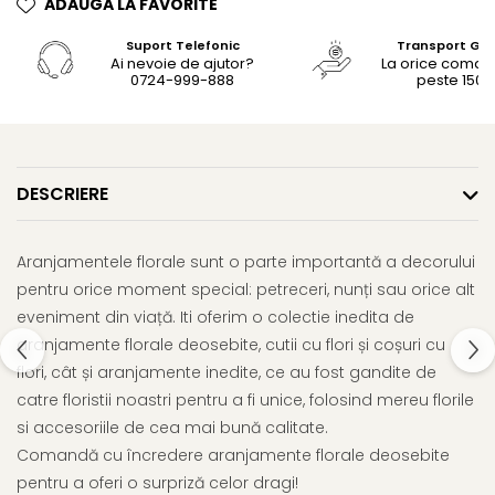
ADAUGA LA FAVORITE
Suport Telefonic
Transport Gra
Ai nevoie de ajutor?
La orice coma
0724-999-888
peste 150le
DESCRIERE
Aranjamentele florale sunt o parte importantă a decorului
pentru orice moment special: petreceri, nunți sau orice alt
eveniment din viață. Iti oferim o colectie inedita de
aranjamente florale deosebite, cutii cu flori și coșuri cu
flori, cât și aranjamente inedite, ce au fost gandite de
catre floristii noastri pentru a fi unice, folosind mereu florile
si accesoriile de cea mai bună calitate.
Comandă cu încredere aranjamente florale deosebite
pentru a oferi o surpriză celor dragi!