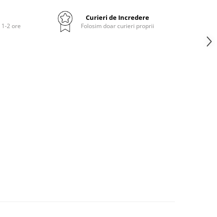
Curieri de Incredere
 1-2 ore
Folosim doar curieri proprii