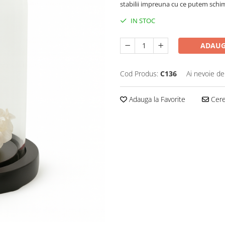
stabilii impreuna cu ce putem sch
IN STOC
ADAUG
Cod Produs:
C136
Ai nevoie de
Adauga la Favorite
Cere 