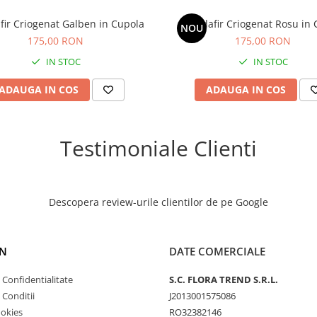
fir Criogenat Galben in Cupola
Trandafir Criogenat Rosu in 
NOU
175,00 RON
175,00 RON
IN STOC
IN STOC
ADAUGA IN COS
ADAUGA IN COS
Testimoniale Clienti
Descopera review-urile clientilor de pe Google
N
DATE COMERCIALE
e Confidentialitate
S.C. FLORA TREND S.R.L.
 Conditii
J2013001575086
ookies
RO32382146