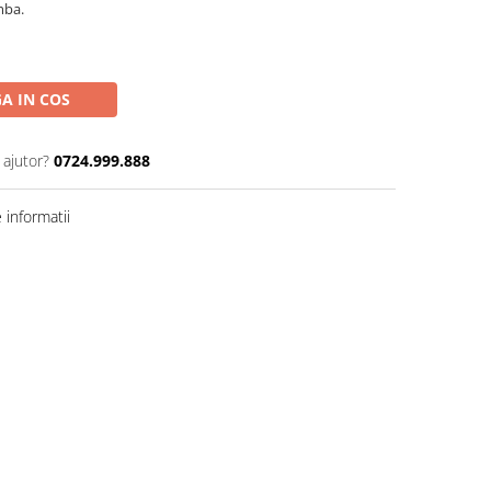
imba.
A IN COS
 ajutor?
0724.999.888
informatii