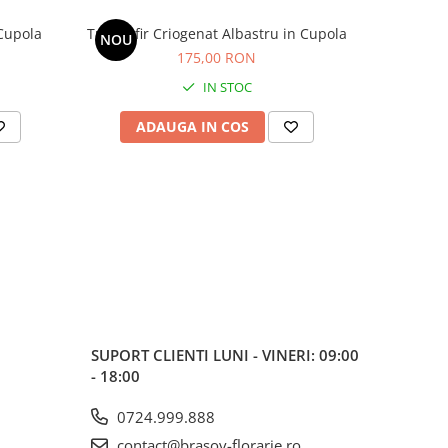
Cupola
Trandafir Criogenat Albastru in Cupola
Trandafir
NOU
NOU
175,00 RON
IN STOC
ADAUGA IN COS
AD
SUPORT CLIENTI
LUNI - VINERI: 09:00
- 18:00
0724.999.888
contact@brasov-florarie.ro