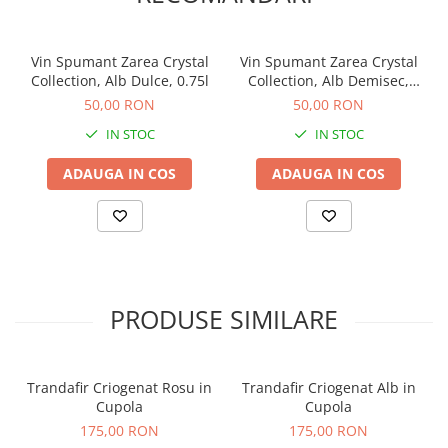
Vin Spumant Zarea Crystal
Vin Spumant Zarea Crystal
Collection, Alb Dulce, 0.75l
Collection, Alb Demisec,
0.75l
50,00 RON
50,00 RON
IN STOC
IN STOC
ADAUGA IN COS
ADAUGA IN COS
PRODUSE SIMILARE
Trandafir Criogenat Rosu in
Trandafir Criogenat Alb in
Cupola
Cupola
175,00 RON
175,00 RON