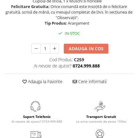
Cupola de sticla, 1 x Muschi si floricele
Felicitare Gratuita:
Orice comandă este insoțită de o felicitare
gratuită, scrisă de mână, cu mesajul completat de Dvs. în secțiunea de
"Observații".
Tip Produs:
Aranjament
IN STOC
ADAUGA IN COS
Cod Produs:
C259
Ai nevoie de ajutor?
0724.999.888
Adauga la Favorite
Cere informatii
Suport Telefonic
Transport Gratuit
Ai nevoie de ajutor? 0724-999-888
La orice comanda de peste 150lei