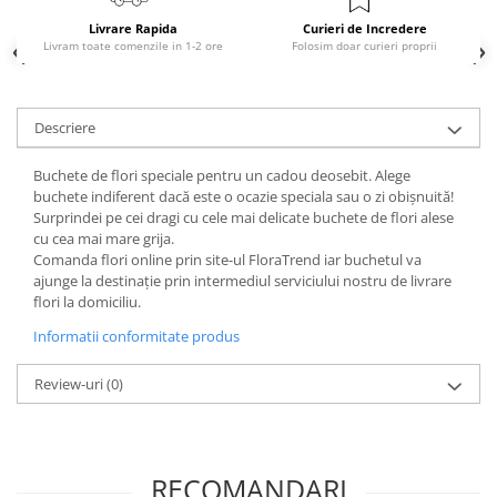
Livrare Rapida
Curieri de Incredere
Livram toate comenzile in 1-2 ore
Folosim doar curieri proprii
Descriere
Buchete de flori speciale pentru un cadou deosebit. Alege
buchete indiferent dacă este o ocazie speciala sau o zi obișnuită!
Surprindei pe cei dragi cu cele mai delicate buchete de flori alese
cu cea mai mare grija.
Comanda flori online prin site-ul FloraTrend iar buchetul va
ajunge la destinație prin intermediul serviciului nostru de livrare
flori la domiciliu.
Informatii conformitate produs
Review-uri
(0)
RECOMANDARI