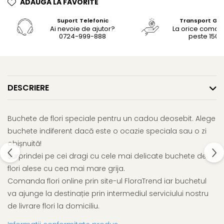
ADAUGA LA FAVORITE
Suport Telefonic
Transport Gra
Ai nevoie de ajutor?
La orice coma
0724-999-888
peste 150le
DESCRIERE
Buchete de flori speciale pentru un cadou deosebit. Alege
buchete indiferent dacă este o ocazie speciala sau o zi
obișnuită!
Surprindei pe cei dragi cu cele mai delicate buchete de
flori alese cu cea mai mare grija.
Comanda flori online prin site-ul FloraTrend iar buchetul
va ajunge la destinație prin intermediul serviciului nostru
de livrare flori la domiciliu.