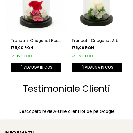
Trandafir Criogenat Rosu
Trandafir Criogenat Alb
in Cupola
in Cupola
175,00 RON
175,00 RON
IN STOC
IN STOC
ADAUGA IN COS
ADAUGA IN COS
Testimoniale Clienti
Descopera review-urile clientilor de pe Google
INFORMATII