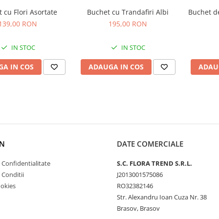
 cu Flori Asortate
Buchet cu Trandafiri Albi
Buchet de
139,00 RON
195,00 RON
IN STOC
IN STOC
A IN COS
ADAUGA IN COS
ADAU
N
DATE COMERCIALE
e Confidentialitate
S.C. FLORA TREND S.R.L.
 Conditii
J2013001575086
ookies
RO32382146
Str. Alexandru Ioan Cuza Nr. 38
Brasov, Brasov