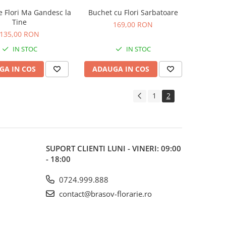
 Flori Ma Gandesc la
Buchet cu Flori Sarbatoare
Tine
169,00 RON
135,00 RON
IN STOC
IN STOC
GA IN COS
ADAUGA IN COS
1
2
SUPORT CLIENTI
LUNI - VINERI: 09:00
- 18:00
0724.999.888
contact@brasov-florarie.ro