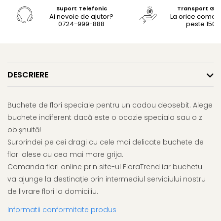
Suport Telefonic
Transport Gra
Ai nevoie de ajutor?
La orice coma
0724-999-888
peste 150le
DESCRIERE
Buchete de flori speciale pentru un cadou deosebit. Alege
buchete indiferent dacă este o ocazie speciala sau o zi
obișnuită!
Surprindei pe cei dragi cu cele mai delicate buchete de
flori alese cu cea mai mare grija.
Comanda flori online prin site-ul FloraTrend iar buchetul
va ajunge la destinație prin intermediul serviciului nostru
de livrare flori la domiciliu.
Informatii conformitate produs