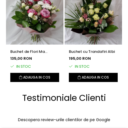
Buchet de Flori Ma
Buchet cu Trandafiri Albi
Gandesc la Tine
135,00 RON
195,00 RON
IN STOC
IN STOC
ADAUGA IN COS
ADAUGA IN COS
Testimoniale Clienti
Descopera review-urile clientilor de pe Google