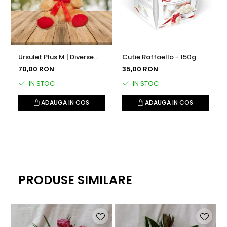
Ursulet Plus M | Diverse
Cutie Raffaello - 150g
Culori
70,00 RON
35,00 RON
IN STOC
IN STOC
ADAUGA IN COS
ADAUGA IN COS
PRODUSE SIMILARE