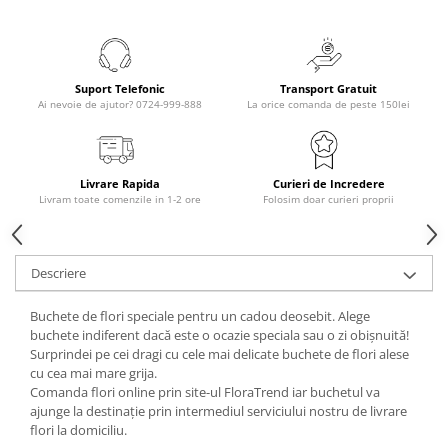
Suport Telefonic
Transport Gratuit
Ai nevoie de ajutor? 0724-999-888
La orice comanda de peste 150lei
Livrare Rapida
Curieri de Incredere
Livram toate comenzile in 1-2 ore
Folosim doar curieri proprii
Descriere
Buchete de flori speciale pentru un cadou deosebit. Alege
buchete indiferent dacă este o ocazie speciala sau o zi obișnuită!
Surprindei pe cei dragi cu cele mai delicate buchete de flori alese
cu cea mai mare grija.
Comanda flori online prin site-ul FloraTrend iar buchetul va
ajunge la destinație prin intermediul serviciului nostru de livrare
flori la domiciliu.