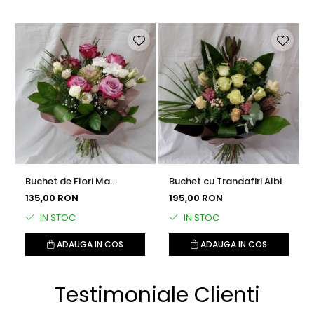
Buchet de Flori Ma
Buchet cu Trandafiri Albi
Gandesc la Tine
135,00 RON
195,00 RON
IN STOC
IN STOC
ADAUGA IN COS
ADAUGA IN COS
Testimoniale Clienti