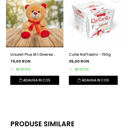
Ursulet Plus M | Diverse
Cutie Raffaello - 150g
Culori
70,00 RON
35,00 RON
IN STOC
IN STOC
ADAUGA IN COS
ADAUGA IN COS
PRODUSE SIMILARE