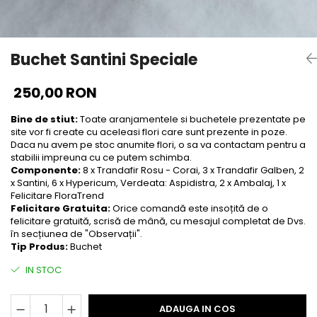
Buchet Santini Speciale
250,00 RON
Bine de stiut:
Toate aranjamentele si buchetele prezentate pe
site vor fi create cu aceleasi flori care sunt prezente in poze.
Daca nu avem pe stoc anumite flori, o sa va contactam pentru a
stabilii impreuna cu ce putem schimba.
Componente:
8 x Trandafir Rosu - Corai, 3 x Trandafir Galben, 2
x Santini, 6 x Hypericum, Verdeata: Aspidistra, 2 x Ambalaj, 1 x
Felicitare FloraTrend
Felicitare Gratuita:
Orice comandă este insoțită de o
felicitare gratuită, scrisă de mână, cu mesajul completat de Dvs.
în secțiunea de "Observații".
Tip Produs:
Buchet
IN STOC
ADAUGA IN COS