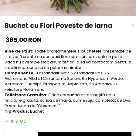
Buchet cu Flori Poveste de Iarna
365,00 RON
Bine de stiut:
Toate aranjamentele si buchetele prezentate pe
site vor fi create cu aceleasi flori care sunt prezente in poze.
Daca nu avem pe stoc anumite flori, o sa va contactam pentru a
stabilii impreuna cu ce putem schimba.
Componente:
9 x Trandafir Mov, 6 x Trandafir Roz, 7 x
Alstromeria Alb,1 x 1 Crizantema Santini, 6 x Hypericum Verde,
Verdeata: Eucalipt, Pitosporum, Aspidistra, 2 x Ambalaj, 1 x
Felicitare FloraTrend
Felicitare Gratuita:
Orice comandă este insoțită de o
felicitare gratuită, scrisă de mână, cu mesajul completat de Dvs.
în secțiunea de "Observații".
Tip Produs:
Buchet
IN STOC