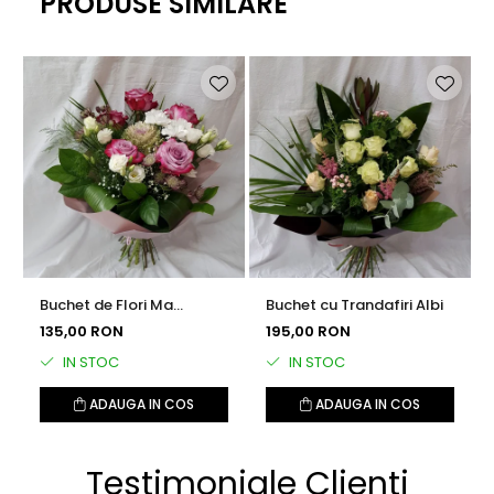
PRODUSE SIMILARE
Buchet de Flori Ma
Buchet cu Trandafiri Albi
Gandesc la Tine
135,00 RON
195,00 RON
IN STOC
IN STOC
ADAUGA IN COS
ADAUGA IN COS
Testimoniale Clienti