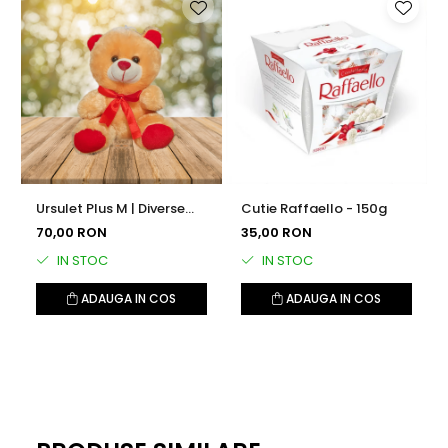
Ursulet Plus M | Diverse
Cutie Raffaello - 150g
Culori
70,00 RON
35,00 RON
IN STOC
IN STOC
ADAUGA IN COS
ADAUGA IN COS