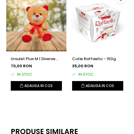
Ursulet Plus M | Diverse
Cutie Raffaello - 150g
Culori
70,00 RON
35,00 RON
IN STOC
IN STOC
ADAUGA IN COS
ADAUGA IN COS
PRODUSE SIMILARE