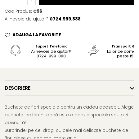
Cod Produs:
C96
Ai nevoie de ajutor?
0724.999.888
ADAUGA LA FAVORITE
Suport Telefonic
Transport Gra
Ai nevoie de ajutor?
La orice coma
0724-999-888
peste 150le
DESCRIERE
Buchete de flori speciale pentru un cadou deosebit. Alege
buchete indiferent dacă este o ocazie speciala sau o zi
obișnuită!
Surprindei pe cei dragi cu cele mai delicate buchete de
flori alese cu cea mai mare grija.