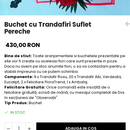
Buchet cu Trandafiri Suflet
Pereche
430,00 RON
Bine de stiut:
Toate aranjamentele si buchetele prezentate pe
site vor fi create cu aceleasi flori care sunt prezente in poze.
Daca nu avem pe stoc anumite flori, o sa va contactam pentru a
stabilii impreuna cu ce putem schimba.
Componente:
9 x Trandafir Rosu, 20 x Trandafir Alb, Verdeata,
Eucalipt, 2 x Felicitare FloraTrend, 1 x Ambalaj
Felicitare Gratuita:
Orice comandă este insoțită de o
felicitare gratuită, scrisă de mână, cu mesajul completat de Dvs.
în secțiunea de "Observații".
Tip Produs:
Buchet
IN STOC
ADAUGA IN COS