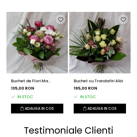
Buchet de Flori Ma
Buchet cu Trandafiri Albi
Gandesc la Tine
135,00 RON
195,00 RON
IN STOC
IN STOC
ADAUGA IN COS
ADAUGA IN COS
Testimoniale Clienti