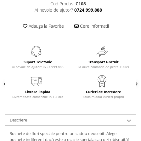
Cod Produs:
C108
Ai nevoie de ajutor?
0724.999.888
Adauga la Favorite
Cere informatii
Suport Telefonic
Transport Gratuit
Ai nevoie de ajutor? 0724-999-888
La orice comanda de peste 150lei
Livrare Rapida
Curieri de Incredere
Livram toate comenzile in 1-2 ore
Folosim doar curieri proprii
Descriere
Buchete de flori speciale pentru un cadou deosebit. Alege
buchete indiferent dacă este o ocazie speciala sau o zi obișnuită!