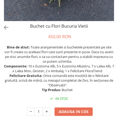
Buchet cu Flori Bucuria Vietii
450,00 RON
Bine de stiut:
Toate aranjamentele si buchetele prezentate pe site
vor fi create cu aceleasi flori care sunt prezente in poze. Daca nu avem
pe stoc anumite flori, o sa va contactam pentru a stabilii impreuna cu
ce putem schimba.
Componente:
10 x Eustoma Alb, 5 x Eustoma Albastru, 7 x Lalea Alb, 7
x Lalea Mov, Ginster, 2 x Ambalaj, 1 x Felicitare FloraTrend
Felicitare Gratuita:
Orice comandă este insoțită de o felicitare
gratuită, scrisă de mână, cu mesajul completat de Dvs. în secțiunea de
"Observații".
Tip Produs:
Buchet
IN STOC
ADAUGA IN COS