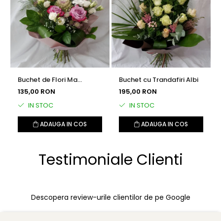
Buchet de Flori Ma
Buchet cu Trandafiri Albi
Gandesc la Tine
135,00 RON
195,00 RON
IN STOC
IN STOC
ADAUGA IN COS
ADAUGA IN COS
Testimoniale Clienti
Descopera review-urile clientilor de pe Google