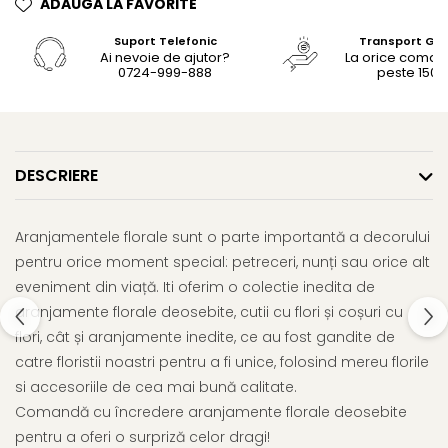
ADAUGA LA FAVORITE
Suport Telefonic
Transport Gra
Ai nevoie de ajutor?
La orice coma
0724-999-888
peste 150le
DESCRIERE
Aranjamentele florale sunt o parte importantă a decorului
pentru orice moment special: petreceri, nunți sau orice alt
eveniment din viață. Iti oferim o colectie inedita de
aranjamente florale deosebite, cutii cu flori și coșuri cu
flori, cât și aranjamente inedite, ce au fost gandite de
catre floristii noastri pentru a fi unice, folosind mereu florile
si accesoriile de cea mai bună calitate.
Comandă cu încredere aranjamente florale deosebite
pentru a oferi o surpriză celor dragi!