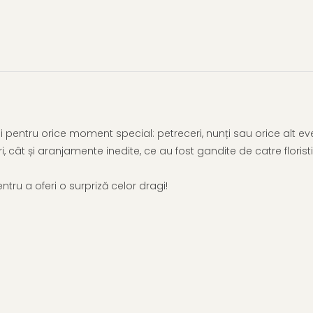
pentru orice moment special: petreceri, nunți sau orice alt even
ri, cât și aranjamente inedite, ce au fost gandite de catre floristii
ru a oferi o surpriză celor dragi!