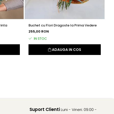
rinta
Buchet cu Flori Dragoste la Prima Vedere
Bu
255,00 RON
24
IN STOC
S
ADAUGA IN COS
Suport Clienti
Luni - Vineri: 09:00 -