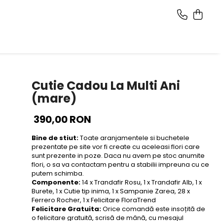
Cutie Cadou La Multi Ani
(mare)
390,00 RON
Bine de stiut:
Toate aranjamentele si buchetele
prezentate pe site vor fi create cu aceleasi flori care
sunt prezente in poze. Daca nu avem pe stoc anumite
flori, o sa va contactam pentru a stabilii impreuna cu ce
putem schimba.
Componente:
14 x Trandafir Rosu, 1 x Trandafir Alb, 1 x
Burete, 1 x Cutie tip inima, 1 x Sampanie Zarea, 28 x
Ferrero Rocher, 1 x Felicitare FloraTrend
Felicitare Gratuita:
Orice comandă este insoțită de
o felicitare gratuită, scrisă de mână, cu mesajul