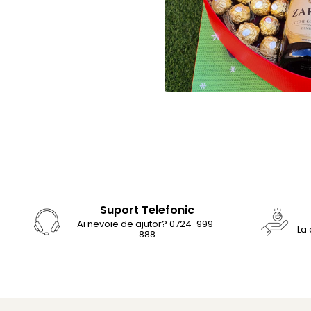
Suport Telefonic
Ai nevoie de ajutor? 0724-999-
La
888