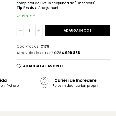
completat de Dvs. în secțiunea de "Observații".
Tip Produs:
Aranjament
IN STOC
ADAUGA IN COS
Cod Produs:
C175
Ai nevoie de ajutor?
0724.999.888
ADAUGA LA FAVORITE
ida
Curieri de Incredere
e in 1-2 ore
Folosim doar curieri proprii